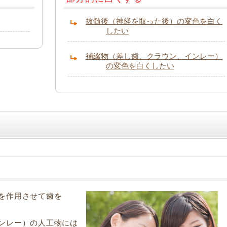
抜髄後（神経を取った後）の変色を白く
したい
補綴物（差し歯、クラウン、インレー）
の変色を白くしたい
を作用させて歯を
ンレー）の人工物には