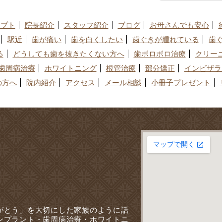
セプト
院長紹介
スタッフ紹介
ブログ
お母さんでも安心
駅近
歯が痛い
歯を白くしたい
歯ぐきが腫れている
歯
る
どうしても歯を抜きたくない方へ
歯ボロボロ治療
クリーニ
歯周病治療
ホワイトニング
根管治療
部分矯正
インビザラ
の方へ
院内紹介
アクセス
メール相談
小冊子プレゼント
がとう」を大切にした家族のように話
ンプラント・歯周病治療・ホワイトニ