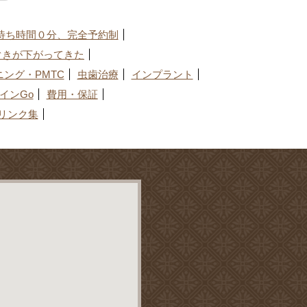
待ち時間０分、完全予約制
ぐきが下がってきた
ング・PMTC
虫歯治療
インプラント
インGo
費用・保証
リンク集