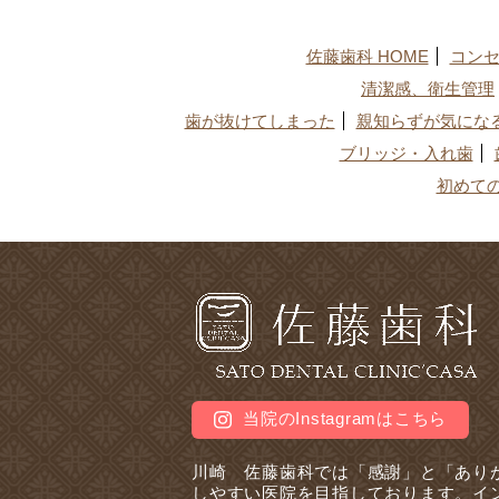
佐藤歯科 HOME
コン
清潔感、衛生管理
歯が抜けてしまった
親知らずが気にな
ブリッジ・入れ歯
初めて
当院のInstagramはこちら
川崎 佐藤歯科では「感謝」と「あり
しやすい医院を目指しております。イ