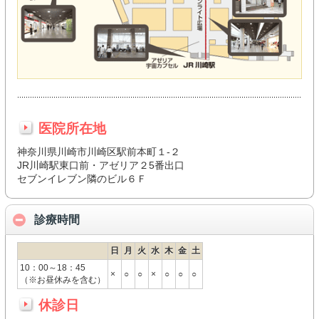
医院所在地
神奈川県川崎市川崎区駅前本町１-２
JR川崎駅東口前・アゼリア２5番出口
セブンイレブン隣のビル６Ｆ
診療時間
日
月
火
水
木
金
土
10：00～18：45
×
○
○
×
○
○
○
（※お昼休みを含む）
休診日