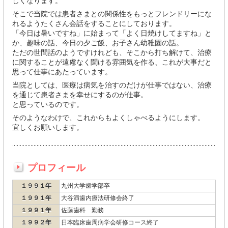
しくなります。
そこで当院では患者さまとの関係性をもっとフレンドリーにな
れるようたくさん会話をすることにしております。
「今日は暑いですね」に始まって「よく日焼けしてますね」と
か、趣味の話、今日の夕ご飯、お子さん幼稚園の話。
ただの世間話のようですけれども、そこから打ち解けて、治療
に関することが遠慮なく聞ける雰囲気を作る、これが大事だと
思って仕事にあたっています。
当院としては、医療は病気を治すのだけが仕事ではない、治療
を通じて患者さまを幸せにするのが仕事。
と思っているのです。
そのようなわけで、これからもよくしゃべるようにします。
宜しくお願いします。
プロフィール
１９９１年
九州大学歯学部卒
１９９１年
大谷満歯内療法研修会終了
１９９１年
佐藤歯科 勤務
１９９２年
日本臨床歯周病学会研修コース終了