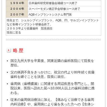
１９９４年
日本歯科研究研修協会補綴コース終了
２００４年
スーパーモダン矯正学会研修コース終了
２００７年
AQBインプラントシステム専門医
現在まで、シェルシブインプラント、AQB、ITI、サルゴンインプラント
など各種インプラント研修会終了。
２００３年より佐藤歯科 院長就任
現在に至る
略 歴
国立九州大学を卒業後、関東近隣の歯科医院にて院長を
歴任。
父の体調不良をきっかけに、祖父の代より80年続く佐藤
歯科を継ぐことを決意、院長に就任。
歯周病（歯槽膿漏）に関連する周辺疾患を専門とし、開
院以来、医院へ訪れた延べ10,000人以上の歯科治療に携
わる。
従来の歯周病治療法に加え、【痛みなく治療できる歯周
内科治療】や、歯周病により歯を失った方への【生体シ