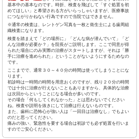
基本中の基本なのです。時折、検査を飛ばして「すぐ処置を初
めてほしい」と希望される方がいらっしゃいますが、医療事故
につながりかねない行為ですので当院ではできません。
※通常の検査は、レントゲン写真を一枚と衛生士による歯周組
織検査になります。
検査を踏まえて「どの場所に」「どんな病が潜んでいて」「ど
んな治療が必要か？」を院長がご説明します。ここで同意が得
られた場合にのみ実際の治療がスタートしますが、それは「勝
手に治療を進められた」ということがないようにするためなの
です。
ここまでで、通常３０～４０分の時間は使ってしまうことにな
ります。
初診時は一時間の時間を用意おくのですが、残り２０分の時間
では十分に治療が行えないこともありますから、具体的な治療
は次回からということになる場合が多いのです。
その場合「何もしてくれなかった」とは思わないでください
ね。検査や説明を抜きにして治療は行えないものです。
また、歯科に恐怖心が強い人は「一回目は治療なし」でもよい
のだと思ってください。
痛みの強い、緊急性を要する場合は初診でも必ず処置を行いま
すのでご安心ください。